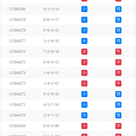
115044280
9+2+3=14
小
错
115044279
8+8+1=17
小
错
115044278
9+6+6=21
小
错
115044277
3+1+6=10
大
错
115044276
7+2+9=18
大
中
115044275
9+0+4=13
小
中
115044274
1+6+4=11
小
中
115044273
1+4+2=07
小
中
115044272
9+2+9=20
小
错
115044271
4+5+7=16
小
错
115044270
2+4+7=13
大
错
115044269
6+0+3=09
小
中