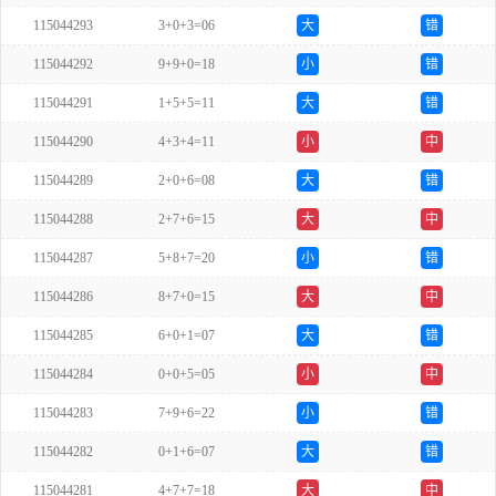
115044293
3+0+3=06
大
错
115044292
9+9+0=18
小
错
115044291
1+5+5=11
大
错
115044290
4+3+4=11
小
中
115044289
2+0+6=08
大
错
115044288
2+7+6=15
大
中
115044287
5+8+7=20
小
错
115044286
8+7+0=15
大
中
115044285
6+0+1=07
大
错
115044284
0+0+5=05
小
中
115044283
7+9+6=22
小
错
115044282
0+1+6=07
大
错
115044281
4+7+7=18
大
中