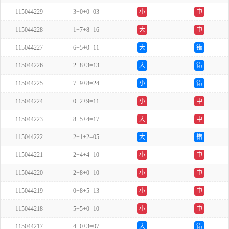
115044229
3+0+0=03
小
中
115044228
1+7+8=16
大
中
115044227
6+5+0=11
大
错
115044226
2+8+3=13
大
错
115044225
7+9+8=24
小
错
115044224
0+2+9=11
小
中
115044223
8+5+4=17
大
中
115044222
2+1+2=05
大
错
115044221
2+4+4=10
小
中
115044220
2+8+0=10
小
中
115044219
0+8+5=13
小
中
115044218
5+5+0=10
小
中
115044217
4+0+3=07
大
错