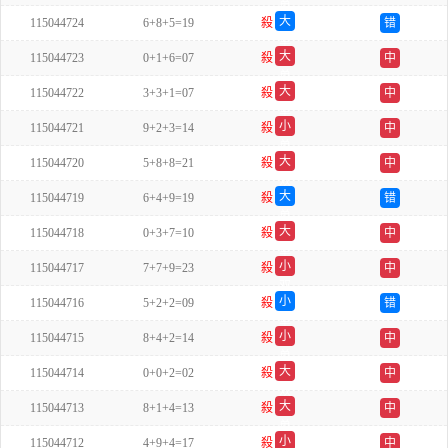
单
大
115044724
6+8+5=19
殺
错
单
大
115044723
0+1+6=07
殺
中
单
大
115044722
3+3+1=07
殺
中
单
小
115044721
9+2+3=14
殺
中
单
大
115044720
5+8+8=21
殺
中
双
大
115044719
6+4+9=19
殺
错
单
大
115044718
0+3+7=10
殺
中
单
小
115044717
7+7+9=23
殺
中
双
小
115044716
5+2+2=09
殺
错
单
小
115044715
8+4+2=14
殺
中
单
大
115044714
0+0+2=02
殺
中
双
大
115044713
8+1+4=13
殺
中
单
小
115044712
4+9+4=17
殺
中