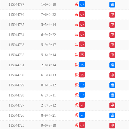
小
115044737
1+0+9=10
殺
错
双
小
115044736
7+6+9=22
殺
中
双
小
115044735
5+5+4=14
殺
中
双
小
115044734
6+9+7=22
殺
中
双
小
115044733
5+9+3=17
殺
中
双
大
115044732
5+6+3=14
殺
中
单
大
115044731
2+8+4=14
殺
错
双
大
115044730
6+3+4=13
殺
中
双
小
115044729
0+6+6=12
殺
错
双
小
115044728
6+2+3=11
殺
错
单
大
115044727
2+7+3=12
殺
中
双
大
115044726
8+9+4=21
殺
错
单
小
115044725
9+6+3=18
殺
中