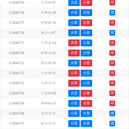
115044759
5+2+0=07
大双
小单
中
115044758
5+9+6=20
小双
大单
错
115044757
0+8+8=16
小单
大双
中
115044756
4+2+1=07
大单
小双
错
115044755
7+3+4=14
大双
小单
中
115044754
0+0+2=02
小双
大单
中
115044753
0+2+8=10
大单
小双
中
115044752
1+1+9=11
小单
大双
中
115044751
5+9+3=17
大单
小双
中
115044750
1+2+0=03
大双
小单
中
115044749
9+0+6=15
小双
大单
中
115044748
3+3+5=11
小双
大单
错
115044747
6+2+3=11
小双
大单
错