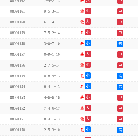
大
08091162
7+4+2=13
殺
中
单
小
08091161
9+5+3=17
殺
中
双
大
08091160
6+1+4=11
殺
中
单
小
08091159
7+5+2=14
殺
中
单
小
08091158
3+0+7=10
殺
错
双
大
08091157
0+9+1=10
殺
中
单
小
08091156
2+7+5=14
殺
中
双
小
08091155
0+8+5=13
殺
错
单
小
08091154
8+4+1=13
殺
错
单
小
08091153
4+6+6=16
殺
中
双
大
08091152
7+4+6=17
殺
中
双
大
08091151
8+4+1=13
殺
中
单
小
08091150
2+5+3=10
殺
错
双