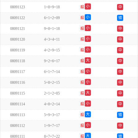
单
小
08091123
1+8+9=18
殺
中
单
小
08091122
6+1+2=09
殺
错
单
小
08091121
9+8+1=18
殺
中
单
小
08091120
4+3+4=11
殺
中
双
小
08091119
4+2+9=15
殺
中
单
大
08091118
9+2+6=17
殺
中
双
小
08091117
6+1+7=14
殺
中
单
小
08091116
5+8+2=15
殺
中
单
大
08091115
2+1+2=05
殺
中
单
小
08091114
4+8+2=14
殺
中
单
大
08091113
5+9+3=17
殺
错
单
小
08091112
1+9+7=17
殺
中
双
大
08091111
8+7+7=22
殺
错