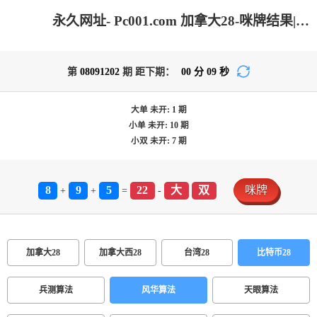
永久网址- Pc001.com 加拿大28-咪牌结果|加拿大在线咪牌|加拿大PC结果|加拿大pc28预测-在线预测|加拿大28开奖结果_火热优质的预测网站!
第
08091202
期 距下期：
00
分
09
秒
大单
未开:
1
期
小单
未开:
10
期
小双
未开:
7
期
8
9
5
22
大
双
咪牌
+
+
=
-
加拿大28
加拿大西28
台湾28
比特币28
兵测算法
风华算法
天眼算法