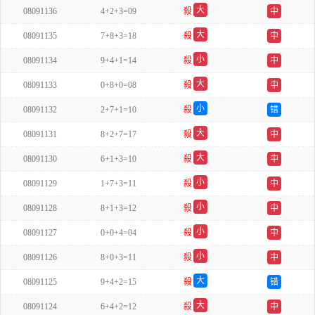
大
08091136
4+2+3=09
殺
中
单
大
08091135
7+8+3=18
殺
中
单
小
08091134
9+4+1=14
殺
中
单
大
08091133
0+8+0=08
殺
中
双
小
08091132
2+7+1=10
殺
错
双
大
08091131
8+2+7=17
殺
中
双
大
08091130
6+1+3=10
殺
中
单
小
08091129
1+7+3=11
殺
中
双
小
08091128
8+1+3=12
殺
中
单
小
08091127
0+0+4=04
殺
中
单
小
08091126
8+0+3=11
殺
中
双
大
08091125
9+4+2=15
殺
错
单
大
08091124
6+4+2=12
殺
中