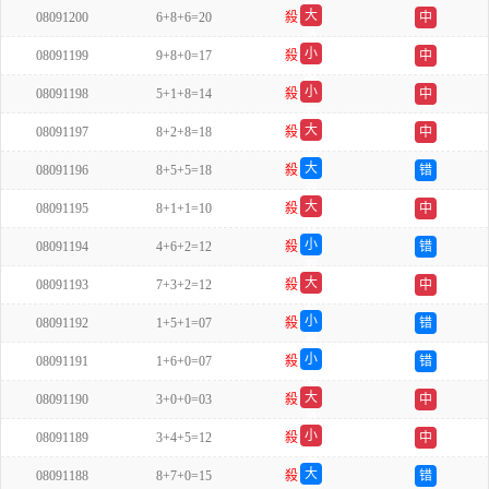
大
08091200
6+8+6=20
殺
中
单
小
08091199
9+8+0=17
殺
中
单
小
08091198
5+1+8=14
殺
中
双
大
08091197
8+2+8=18
殺
中
单
大
08091196
8+5+5=18
殺
错
双
大
08091195
8+1+1=10
殺
中
双
小
08091194
4+6+2=12
殺
错
双
大
08091193
7+3+2=12
殺
中
双
小
08091192
1+5+1=07
殺
错
单
小
08091191
1+6+0=07
殺
错
单
大
08091190
3+0+0=03
殺
中
单
小
08091189
3+4+5=12
殺
中
单
大
08091188
8+7+0=15
殺
错