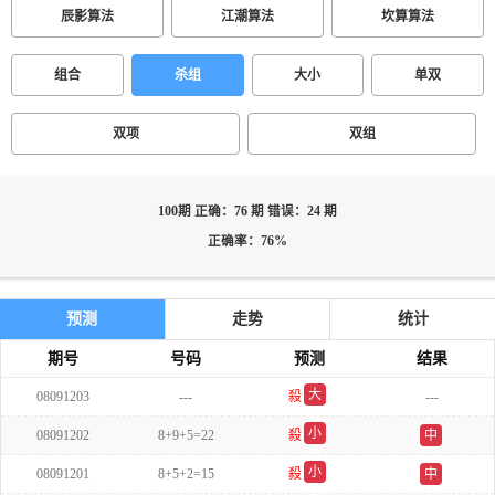
辰影算法
江潮算法
坎算算法
组合
杀组
大小
单双
双项
双组
100期 正确：76 期 错误：24 期
正确率：76%
预测
走势
统计
期号
号码
预测
结果
大
08091203
---
殺
---
双
小
08091202
8+9+5=22
殺
中
单
小
08091201
8+5+2=15
殺
中
单