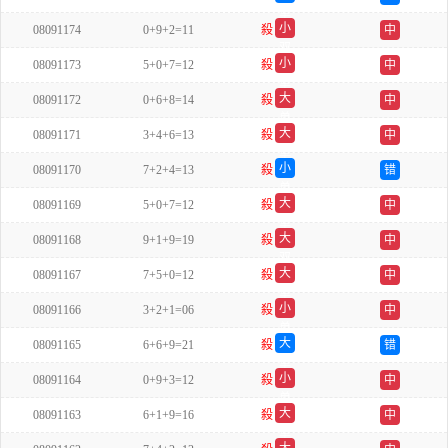
单
小
08091174
0+9+2=11
殺
中
双
小
08091173
5+0+7=12
殺
中
单
大
08091172
0+6+8=14
殺
中
单
大
08091171
3+4+6=13
殺
中
单
小
08091170
7+2+4=13
殺
错
单
大
08091169
5+0+7=12
殺
中
单
大
08091168
9+1+9=19
殺
中
双
大
08091167
7+5+0=12
殺
中
单
小
08091166
3+2+1=06
殺
中
单
大
08091165
6+6+9=21
殺
错
单
小
08091164
0+9+3=12
殺
中
单
大
08091163
6+1+9=16
殺
中
单