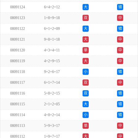
08091124
6+4+2=12
大
错
08091123
1+8+9=18
双
中
08091122
6+1+2=09
大
错
08091121
9+8+1=18
大
中
08091120
4+3+4=11
单
中
08091119
4+2+9=15
大
中
08091118
9+2+6=17
小
错
08091117
6+1+7=14
双
中
08091116
5+8+2=15
双
错
08091115
2+1+2=05
大
错
08091114
4+8+2=14
小
错
08091113
5+9+3=17
单
中
08091112
1+9+7=17
大
中