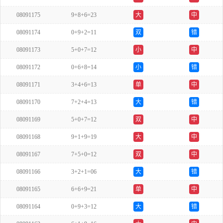
08091175
9+8+6=23
大
中
08091174
0+9+2=11
双
错
08091173
5+0+7=12
小
中
08091172
0+6+8=14
小
错
08091171
3+4+6=13
单
中
08091170
7+2+4=13
大
错
08091169
5+0+7=12
双
中
08091168
9+1+9=19
大
中
08091167
7+5+0=12
双
中
08091166
3+2+1=06
大
错
08091165
6+6+9=21
单
中
08091164
0+9+3=12
大
错