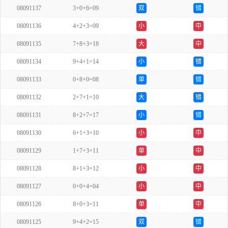
08091137
3+0+6=09
双
错
08091136
4+2+3=09
小
中
08091135
7+8+3=18
大
中
08091134
9+4+1=14
小
错
08091133
0+8+0=08
单
错
08091132
2+7+1=10
大
错
08091131
8+2+7=17
小
错
08091130
6+1+3=10
小
中
08091129
1+7+3=11
单
中
08091128
8+1+3=12
小
中
08091127
0+0+4=04
小
中
08091126
8+0+3=11
单
中
08091125
9+4+2=15
双
错