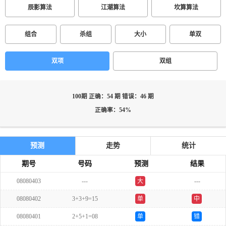
辰影算法
江潮算法
坎算算法
组合
杀组
大小
单双
双项
双组
100期 正确：54 期 错误：46 期
正确率：54%
预测
走势
统计
期号
号码
预测
结果
08080403
---
大
---
08080402
3+3+9=15
单
中
08080401
2+5+1=08
单
错