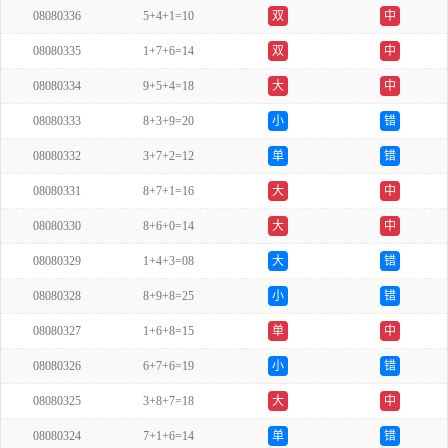
08080336
5+4+1=10
双
中
08080335
1+7+6=14
双
中
08080334
9+5+4=18
大
中
08080333
8+3+9=20
小
错
08080332
3+7+2=12
单
错
08080331
8+7+1=16
大
中
08080330
8+6+0=14
大
中
08080329
1+4+3=08
大
错
08080328
8+9+8=25
小
错
08080327
1+6+8=15
单
中
08080326
6+7+6=19
小
错
08080325
3+8+7=18
大
中
08080324
7+1+6=14
单
错