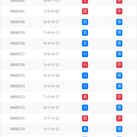
08080362
0+8+7=15
大
中
08080361
2+0+0=02
双
中
08080360
0+8+9=17
双
错
08080359
7+0+6=13
双
错
08080358
8+4+1=13
大
错
08080357
5+8+4=17
小
错
08080356
3+4+5=12
小
中
08080355
8+3+5=16
小
错
08080354
5+0+9=14
小
错
08080353
7+2+8=17
单
中
08080352
8+5+8=21
小
错
08080351
2+7+3=12
双
中
08080350
3+5+4=12
单
错