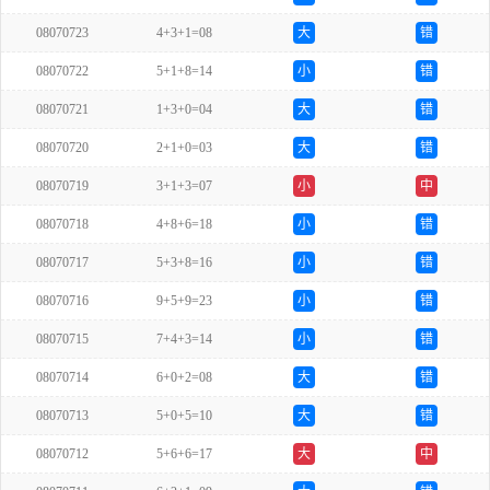
08070723
4+3+1=08
大
错
08070722
5+1+8=14
小
错
08070721
1+3+0=04
大
错
08070720
2+1+0=03
大
错
08070719
3+1+3=07
小
中
08070718
4+8+6=18
小
错
08070717
5+3+8=16
小
错
08070716
9+5+9=23
小
错
08070715
7+4+3=14
小
错
08070714
6+0+2=08
大
错
08070713
5+0+5=10
大
错
08070712
5+6+6=17
大
中