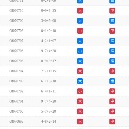
08070711
6+2+1=09
大
错
08070710
9+9+7=25
大
中
08070709
3+0+5=08
大
错
08070708
0+1+9=10
小
中
08070707
4+2+1=07
大
错
08070706
9+7+4=20
小
错
08070705
0+9+3=12
大
错
08070704
7+7+1=15
大
中
08070703
6+1+3=10
大
错
08070702
6+4+1=11
小
中
08070701
9+7+4=20
大
中
08070700
5+7+8=20
大
中
08070699
4+8+2=14
大
中