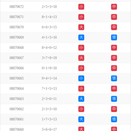
08070672
2+5+3=10
小
中
08070671
8+1+4=13
小
中
08070670
6+6+3=15
大
中
08070669
4+1+5=10
大
错
08070668
8+4+0=12
小
中
08070667
3+7+9=19
大
中
08070666
0+1+9=10
小
中
08070665
9+4+1=14
小
错
08070664
7+1+5=13
小
中
08070663
2+3+6=11
大
错
08070662
2+3+5=10
小
中
08070661
1+7+5=13
大
错
08070660
5+6+6=17
大
中