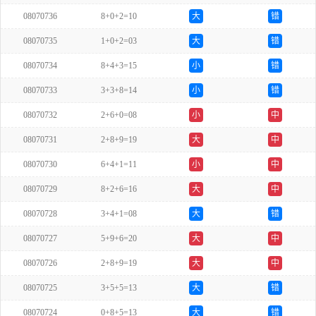
08070736
8+0+2=10
大
错
08070735
1+0+2=03
大
错
08070734
8+4+3=15
小
错
08070733
3+3+8=14
小
错
08070732
2+6+0=08
小
中
08070731
2+8+9=19
大
中
08070730
6+4+1=11
小
中
08070729
8+2+6=16
大
中
08070728
3+4+1=08
大
错
08070727
5+9+6=20
大
中
08070726
2+8+9=19
大
中
08070725
3+5+5=13
大
错
08070724
0+8+5=13
大
错