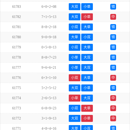
61783
6+0+2=08
大双
小单
错
61782
7+1+5=13
大双
小单
中
61781
8+8+2=18
小双
大单
错
61780
9+0+9=18
大单
小双
错
61779
0+5+8=13
小双
大单
错
61778
8+8+7=23
小单
大双
错
61777
9+6+6=21
小单
大双
错
61776
6+3+1=10
小双
大单
中
61775
5+2+5=12
大双
小单
错
61774
2+6+5=13
小单
大双
中
61773
6+8+9=23
小双
大单
中
61772
3+1+9=13
大双
小单
中
61771
4+8+4=16
大单
小双
错