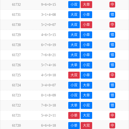
61732
9+6+0=15
小双
大单
中
61731
3+1+4=08
大双
小单
错
61730
5+2+0=07
大双
小单
中
61729
4+6+5=15
大双
小单
错
61728
6+7+6=19
大双
小单
错
61727
7+6+8=21
大双
小单
错
61726
5+7+4=16
大单
小双
错
61725
4+5+9=18
大双
小单
中
61724
3+4+0=07
小双
大单
错
61723
0+1+8=09
小双
大单
错
61722
7+8+3=18
大单
小双
错
61721
5+4+2=11
小单
大双
中
61720
6+6+6=18
小单
大双
中