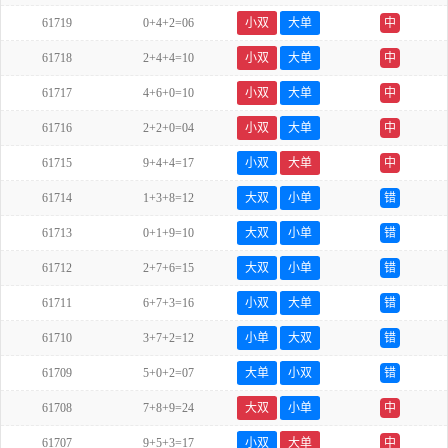
61719
0+4+2=06
小双
大单
中
61718
2+4+4=10
小双
大单
中
61717
4+6+0=10
小双
大单
中
61716
2+2+0=04
小双
大单
中
61715
9+4+4=17
小双
大单
中
61714
1+3+8=12
大双
小单
错
61713
0+1+9=10
大双
小单
错
61712
2+7+6=15
大双
小单
错
61711
6+7+3=16
小双
大单
错
61710
3+7+2=12
小单
大双
错
61709
5+0+2=07
大单
小双
错
61708
7+8+9=24
大双
小单
中
61707
9+5+3=17
小双
大单
中