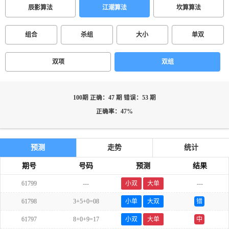
辰影算法
江潮算法
坎算算法
组合
杀组
大小
单双
双项
双组
100期 正确：47 期 错误：53 期
正确率：47%
预测
走势
统计
期号
号码
预测
结果
61799
---
小双
大单
---
61798
3+5+0=08
小单
大双
错
61797
8+0+9=17
小双
大单
中