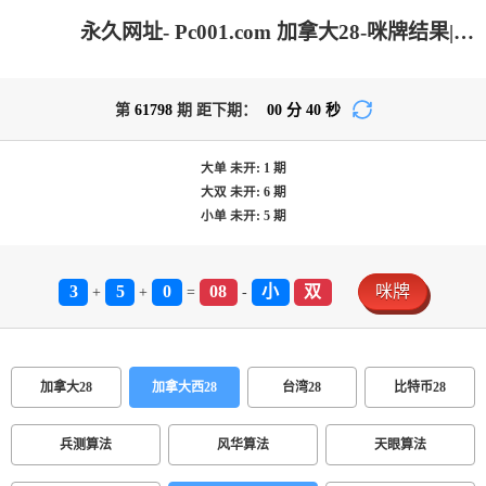
永久网址- Pc001.com 加拿大28-咪牌结果|加拿大在线咪牌|加拿大PC结果|加拿大pc28预测-在线预测|加拿大28开奖结果_火热优质的预测网站!
第
61798
期 距下期：
00
分
40
秒
大单
未开:
1
期
大双
未开:
6
期
小单
未开:
5
期
3
5
0
08
小
双
咪牌
+
+
=
-
加拿大28
加拿大西28
台湾28
比特币28
兵测算法
风华算法
天眼算法