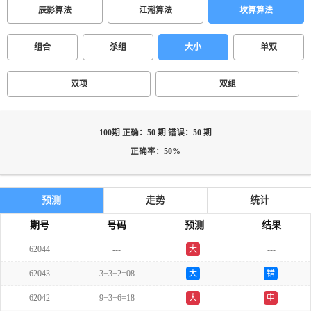
辰影算法
江潮算法
坎算算法
组合
杀组
大小
单双
双项
双组
100期 正确：50 期 错误：50 期
正确率：50%
预测
走势
统计
期号
号码
预测
结果
62044
---
大
---
双
62043
3+3+2=08
大
错
62042
9+3+6=18
大
中