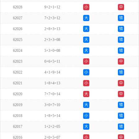
62028
9+2+1=12
小
中
62027
7+2+3=12
大
错
62026
2+8+3=13
大
错
62025
2+3+3=08
大
错
62024
5+3+0=08
大
错
62023
0+6+5=11
小
中
62022
4+1+9=14
小
错
62021
1+8+4=13
小
中
62020
7+7+0=14
大
中
62019
3+0+7=10
大
错
62018
1+8+5=14
小
错
62017
1+2+2=05
大
错
62016
2+0+5=07
小
中