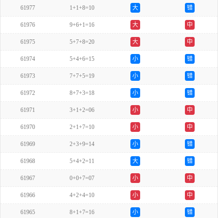
61977
1+1+8=10
大
错
61976
9+6+1=16
大
中
61975
5+7+8=20
大
中
61974
5+4+6=15
小
错
61973
7+7+5=19
小
错
61972
8+7+3=18
小
错
61971
3+1+2=06
小
中
61970
2+1+7=10
小
中
61969
2+3+9=14
小
错
61968
5+4+2=11
大
错
61967
0+0+7=07
小
中
61966
4+2+4=10
小
中
61965
8+1+7=16
小
错