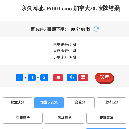
永久网址- Pc001.com 加拿大28-咪牌结果|加拿大在线咪牌|加拿大PC结果|加拿大pc28预测-在线预测|加拿大28开奖结果_火热优质的预测网站!
第
62043
期 距下期：
00
分
00
秒
大单
未开:
3
期
大双
未开:
1
期
小单
未开:
6
期
3
3
2
08
小
双
咪牌
+
+
=
-
加拿大28
加拿大西28
台湾28
比特币28
兵测算法
风华算法
天眼算法