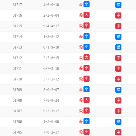
小
61717
4+6+0=10
殺
错
双
大
61716
2+2+0=04
殺
中
单
小
61715
9+4+4=17
殺
中
双
小
61714
1+3+8=12
殺
错
双
小
61713
0+1+9=10
殺
错
双
大
61712
2+7+6=15
殺
中
双
小
61711
6+7+3=16
殺
中
单
小
61710
3+7+2=12
殺
中
单
小
61709
5+0+2=07
殺
错
单
大
61708
7+8+9=24
殺
中
单
小
61707
9+5+3=17
殺
中
双
小
61706
1+5+0=06
殺
错
双
小
61705
7+8+2=17
殺
中