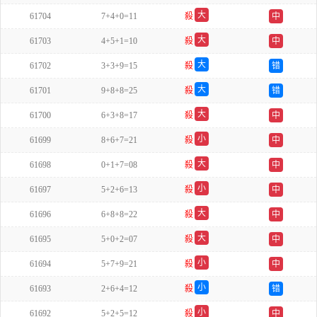
单
大
61704
7+4+0=11
殺
中
双
大
61703
4+5+1=10
殺
中
双
大
61702
3+3+9=15
殺
错
单
大
61701
9+8+8=25
殺
错
单
大
61700
6+3+8=17
殺
中
双
小
61699
8+6+7=21
殺
中
双
大
61698
0+1+7=08
殺
中
双
小
61697
5+2+6=13
殺
中
双
大
61696
6+8+8=22
殺
中
单
大
61695
5+0+2=07
殺
中
单
小
61694
5+7+9=21
殺
中
单
小
61693
2+6+4=12
殺
错
双
小
61692
5+2+5=12
殺
中