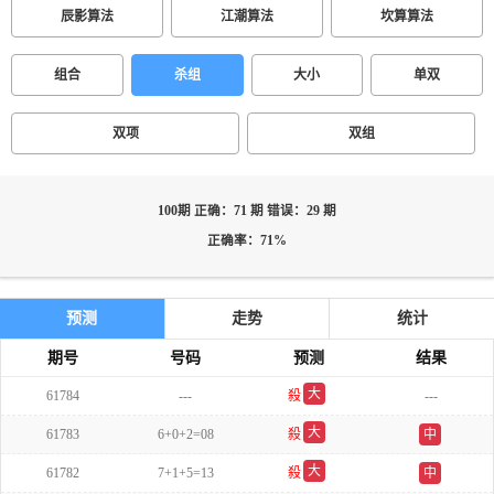
辰影算法
江潮算法
坎算算法
组合
杀组
大小
单双
双项
双组
100期 正确：71 期 错误：29 期
正确率：71%
预测
走势
统计
期号
号码
预测
结果
大
61784
---
殺
---
双
大
61783
6+0+2=08
殺
中
双
大
61782
7+1+5=13
殺
中
单