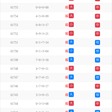
双
大
61755
0+0+0=00
殺
中
双
大
61754
4+5+0=09
殺
中
双
小
61753
6+8+3=17
殺
中
单
小
61752
9+9+3=21
殺
中
双
大
61751
6+1+7=14
殺
错
双
小
61750
0+1+3=04
殺
错
双
大
61749
7+8+3=18
殺
错
双
大
61748
4+7+0=11
殺
中
单
大
61747
8+7+0=15
殺
错
单
小
61746
1+7+9=17
殺
中
双
大
61745
3+3+9=15
殺
错
单
大
61744
0+3+5=08
殺
中
双