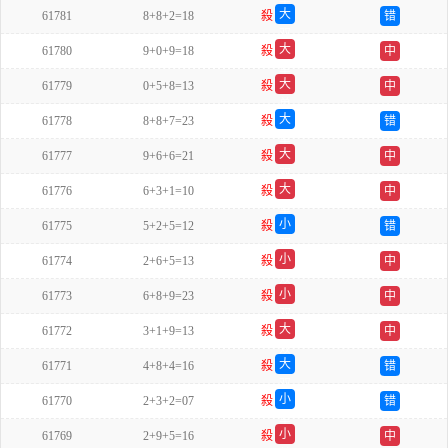
大
61781
8+8+2=18
殺
错
双
大
61780
9+0+9=18
殺
中
单
大
61779
0+5+8=13
殺
中
单
大
61778
8+8+7=23
殺
错
单
大
61777
9+6+6=21
殺
中
双
大
61776
6+3+1=10
殺
中
单
小
61775
5+2+5=12
殺
错
双
小
61774
2+6+5=13
殺
中
双
小
61773
6+8+9=23
殺
中
双
大
61772
3+1+9=13
殺
中
双
大
61771
4+8+4=16
殺
错
双
小
61770
2+3+2=07
殺
错
单
小
61769
2+9+5=16
殺
中