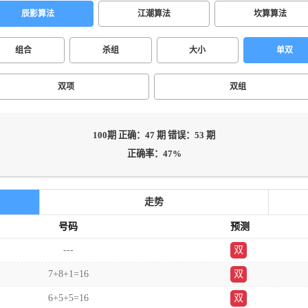
辰影算法
江潮算法
坎算算法
组合
杀组
大小
单双
双项
双组
100期 正确：47 期 错误：53 期
正确率：47%
走势
号码
预测
---
双
7+8+1=16
双
6+5+5=16
双