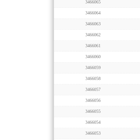
3466065
3466064
3466063
3466062
3466061
3466060
3466059
3466058
3466057
3466056
3466055
3466054
3466053