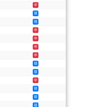
中
错
错
中
中
中
中
错
错
中
错
错
错