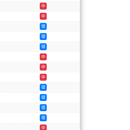
中
中
错
错
错
中
中
中
错
错
错
错
中