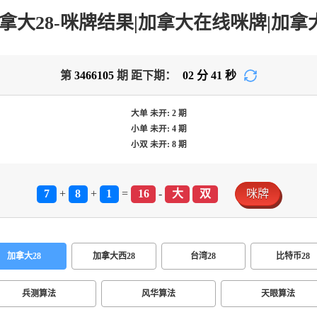
第
3466105
期 距下期：
02
分
41
秒
大单
未开:
2
期
小单
未开:
4
期
小双
未开:
8
期
7
+
8
+
1
=
16
-
大
双
咪牌
加拿大28
加拿大西28
台湾28
比特币28
兵测算法
风华算法
天眼算法