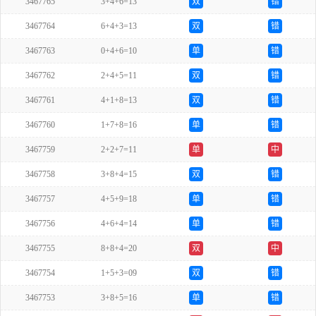
3467765
3+4+6=13
双
错
3467764
6+4+3=13
双
错
3467763
0+4+6=10
单
错
3467762
2+4+5=11
双
错
3467761
4+1+8=13
双
错
3467760
1+7+8=16
单
错
3467759
2+2+7=11
单
中
3467758
3+8+4=15
双
错
3467757
4+5+9=18
单
错
3467756
4+6+4=14
单
错
3467755
8+8+4=20
双
中
3467754
1+5+3=09
双
错
3467753
3+8+5=16
单
错