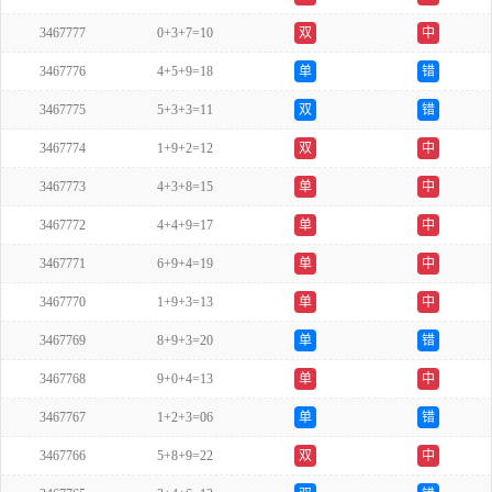
3467777
0+3+7=10
双
中
3467776
4+5+9=18
单
错
3467775
5+3+3=11
双
错
3467774
1+9+2=12
双
中
3467773
4+3+8=15
单
中
3467772
4+4+9=17
单
中
3467771
6+9+4=19
单
中
3467770
1+9+3=13
单
中
3467769
8+9+3=20
单
错
3467768
9+0+4=13
单
中
3467767
1+2+3=06
单
错
3467766
5+8+9=22
双
中