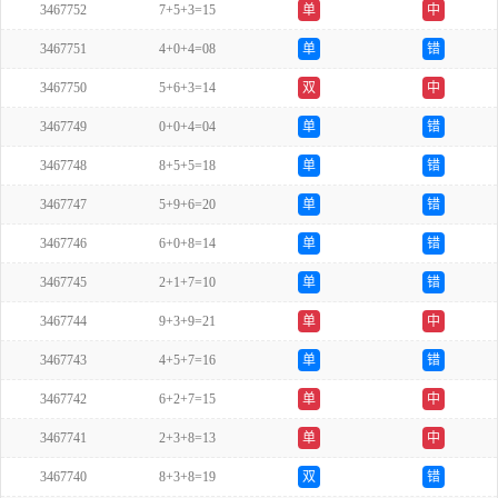
3467752
7+5+3=15
单
中
3467751
4+0+4=08
单
错
3467750
5+6+3=14
双
中
3467749
0+0+4=04
单
错
3467748
8+5+5=18
单
错
3467747
5+9+6=20
单
错
3467746
6+0+8=14
单
错
3467745
2+1+7=10
单
错
3467744
9+3+9=21
单
中
3467743
4+5+7=16
单
错
3467742
6+2+7=15
单
中
3467741
2+3+8=13
单
中
3467740
8+3+8=19
双
错