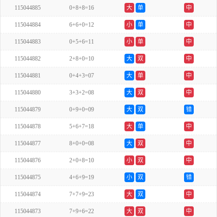
115044885
0+8+8=16
大
单
中
115044884
6+6+0=12
小
单
中
115044883
0+5+6=11
小
单
中
115044882
2+8+0=10
大
双
中
115044881
0+4+3=07
大
单
中
115044880
3+3+2=08
大
双
中
115044879
0+9+0=09
大
双
错
115044878
5+6+7=18
大
单
中
115044877
8+0+0=08
大
双
中
115044876
2+0+8=10
小
双
中
115044875
4+6+9=19
小
双
错
115044874
7+7+9=23
大
双
中
115044873
7+9+6=22
大
双
中