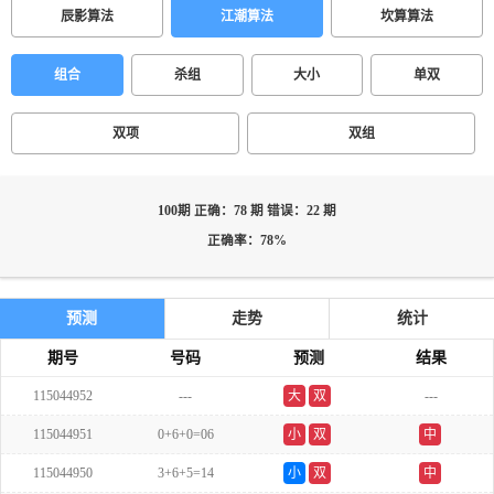
辰影算法
江潮算法
坎算算法
组合
杀组
大小
单双
双项
双组
100期 正确：78 期 错误：22 期
正确率：78%
预测
走势
统计
期号
号码
预测
结果
115044952
---
大
双
---
115044951
0+6+0=06
小
双
中
115044950
3+6+5=14
小
双
中